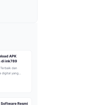
load APK
 di ink789
Terbaik dan
 digital yang
utuhan akan...
 Software Resmi