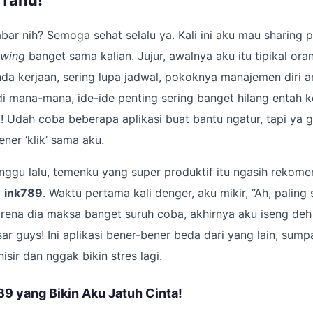
Tahu!
bar nih? Semoga sehat selalu ya. Kali ini aku mau sharing
owing
banget sama kalian. Jujur, awalnya aku itu tipikal or
da kerjaan, sering lupa jadwal, pokoknya manajemen diri 
i mana-mana, ide-ide penting sering banget hilang entah 
! Udah coba beberapa aplikasi buat bantu ngatur, tapi ya g
ner ‘klik’ sama aku.
ggu lalu, temenku yang super produktif itu ngasih rekome
a
ink789
. Waktu pertama kali denger, aku mikir, “Ah, paling
karena dia maksa banget suruh coba, akhirnya aku iseng de
ar guys! Ini aplikasi bener-bener beda dari yang lain, sump
nisir dan nggak bikin stres lagi.
789 yang Bikin Aku Jatuh Cinta!