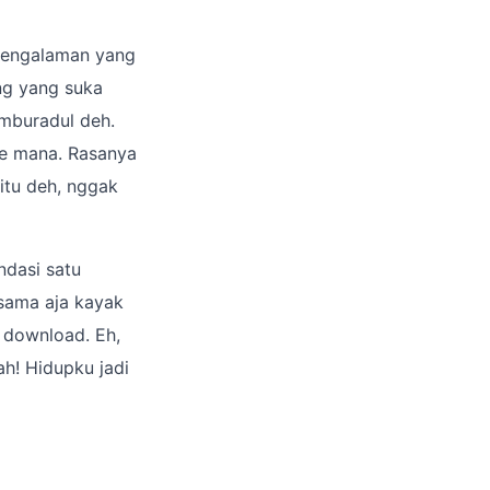
 pengalaman yang
ang yang suka
amburadul deh.
ke mana. Rasanya
itu deh, nggak
ndasi satu
 sama aja kayak
h download. Eh,
ah! Hidupku jadi