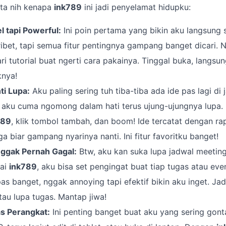
ita nih kenapa
ink789
ini jadi penyelamat hidupku:
 tapi Powerful:
Ini poin pertama yang bikin aku langsung 
 ribet, tapi semua fitur pentingnya gampang banget dicari. 
i tutorial buat ngerti cara pakainya. Tinggal buka, langsun
nya!
ti Lupa:
Aku paling sering tuh tiba-tiba ada ide pas lagi di j
ti aku cuma ngomong dalam hati terus ujung-ujungnya lupa.
789
, klik tombol tambah, dan boom! Ide tercatat dengan rap
a biar gampang nyarinya nanti. Ini fitur favoritku banget!
ggak Pernah Gagal:
Btw, aku kan suka lupa jadwal meeting
kai
ink789
, aku bisa set pengingat buat tiap tugas atau eve
pas banget, nggak annoying tapi efektif bikin aku inget. Ja
tau lupa tugas. Mantap jiwa!
as Perangkat:
Ini penting banget buat aku yang sering gont