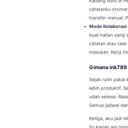
Kadang nulis di HP
catatanku otomati
transfer manual. P
Mode Kolaborasi 
buat kalian yang 
catatan atau task
masukan. Kerja ti
Gimana ink789
Sejak rutin pakai
lebih produktif. S
udah selesai. Ras
Semua jadwal dan 
Ketiga, aku jadi l
itu kapan aja tan