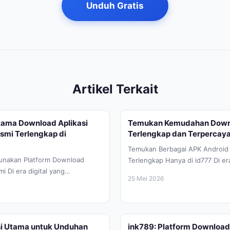
Unduh Gratis
Artikel Terkait
Utama Download Aplikasi
Temukan Kemudahan Down
smi Terlengkap di
Terlengkap dan Terpercaya
Temukan Berbagai APK Android 
unakan Platform Download
Terlengkap Hanya di id777 Di era
 Di era digital yang
berkembang pesat saat ini, keb
25 Mei 2026
aat ini, kebutuhan akan
u...
si Utama untuk Unduhan
ink789: Platform Download