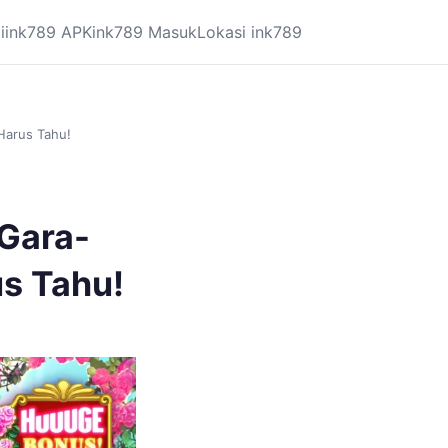
i
ink789 APK
ink789 Masuk
Lokasi ink789
 Harus Tahu!
 Gara-
us Tahu!