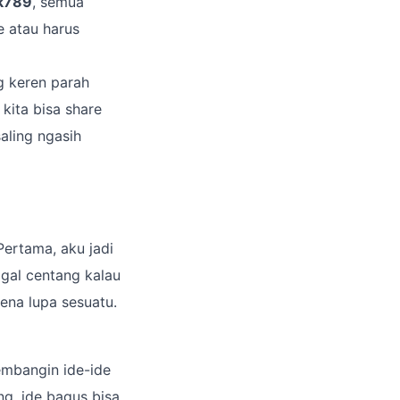
k789
, semua
e atau harus
ng keren parah
, kita bisa share
aling ngasih
Pertama, aku jadi
nggal centang kalau
rena lupa sesuatu.
kembangin ide-ide
ng, ide bagus bisa