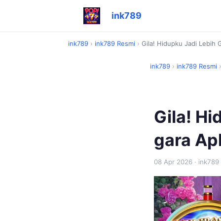
ink789
ink789
›
ink789 Resmi
›
Gila! Hidupku Jadi Lebih 
ink789
›
ink789 Resmi
Gila! H
gara Apl
08 Apr 2026
· ink789