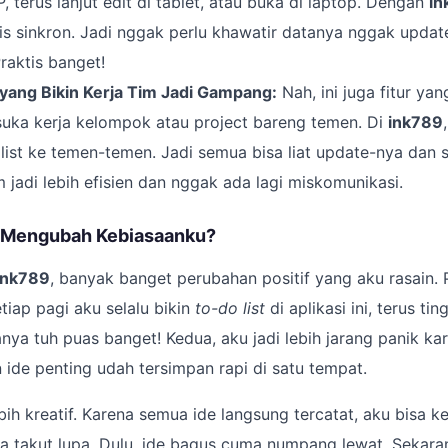
, terus lanjut edit di tablet, atau buka di laptop. Dengan
in
s sinkron. Jadi nggak perlu khawatir datanya nggak updat
raktis banget!
yang Bikin Kerja Tim Jadi Gampang:
Nah, ini juga fitur ya
suka kerja kelompok atau project bareng temen. Di
ink789
 list ke temen-temen. Jadi semua bisa liat update-nya dan s
m jadi lebih efisien dan nggak ada lagi miskomunikasi.
 Mengubah Kebiasaanku?
ink789
, banyak banget perubahan positif yang aku rasain. 
etiap pagi aku selalu bikin
to-do list
di aplikasi ini, terus ti
anya tuh puas banget! Kedua, aku jadi lebih jarang panik ka
ide penting udah tersimpan rapi di satu tempat.
ebih kreatif. Karena semua ide langsung tercatat, aku bisa 
pa takut lupa. Dulu, ide bagus cuma numpang lewat. Sekara