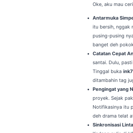
Oke, aku mau cer
Antarmuka Simpel
itu bersih, nggak
pusing-pusing nyar
banget deh pokok
Catatan Cepat An
santai. Dulu, pas
Tinggal buka
ink
ditambahin tag jug
Pengingat yang N
proyek. Sejak pa
Notifikasinya itu 
deh drama telat a
Sinkronisasi Lint