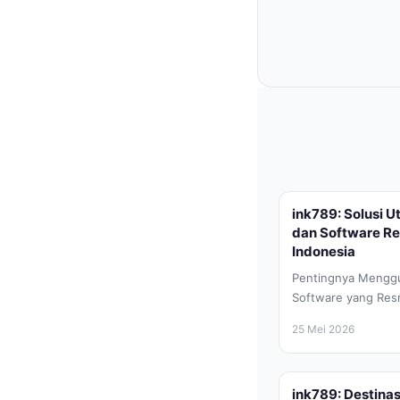
ink789: Solusi 
dan Software Re
Indonesia
Pentingnya Mengg
Software yang Resmi
berkembang pesat s
25 Mei 2026
perangkat lunak ata
ink789: Destina