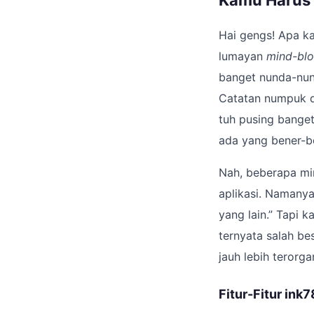
Kamu Harus 
Hai gengs! Apa ka
lumayan
mind-bl
banget nunda-nun
Catatan numpuk d
tuh pusing banget
ada yang bener-be
Nah, beberapa min
aplikasi. Namany
yang lain.” Tapi 
ternyata salah bes
jauh lebih terorga
Fitur-Fitur ink