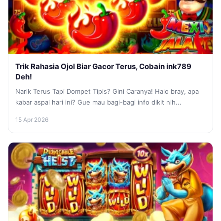
Trik Rahasia Ojol Biar Gacor Terus, Cobain ink789
Deh!
Narik Terus Tapi Dompet Tipis? Gini Caranya! Halo bray, apa
kabar aspal hari ini? Gue mau bagi-bagi info dikit nih...
15 Apr 2026