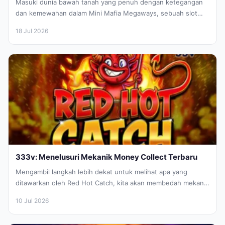
Masuki dunia bawah tanah yang penuh dengan ketegangan
dan kemewahan dalam Mini Mafia Megaways, sebuah slot
terbaru dari Pragmatic Play...
18 Jul 2026
333v: Menelusuri Mekanik Money Collect Terbaru
Mengambil langkah lebih dekat untuk melihat apa yang
ditawarkan oleh Red Hot Catch, kita akan membedah mekanik
dan elemen visual...
10 Jul 2026