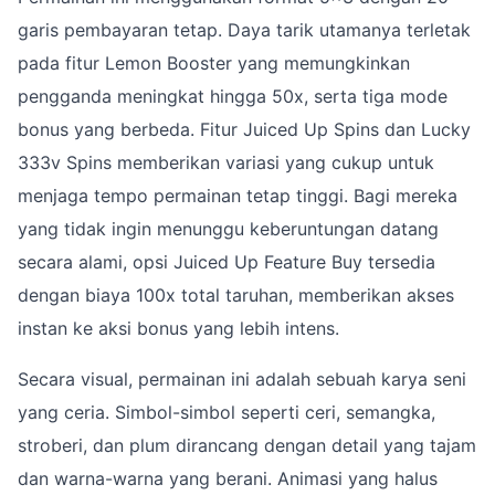
garis pembayaran tetap. Daya tarik utamanya terletak
pada fitur Lemon Booster yang memungkinkan
pengganda meningkat hingga 50x, serta tiga mode
bonus yang berbeda. Fitur Juiced Up Spins dan Lucky
333v Spins memberikan variasi yang cukup untuk
menjaga tempo permainan tetap tinggi. Bagi mereka
yang tidak ingin menunggu keberuntungan datang
secara alami, opsi Juiced Up Feature Buy tersedia
dengan biaya 100x total taruhan, memberikan akses
instan ke aksi bonus yang lebih intens.
Secara visual, permainan ini adalah sebuah karya seni
yang ceria. Simbol-simbol seperti ceri, semangka,
stroberi, dan plum dirancang dengan detail yang tajam
dan warna-warna yang berani. Animasi yang halus