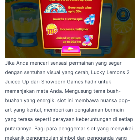
Jika Anda mencari sensasi permainan yang segar
dengan sentuhan visual yang cerah, Lucky Lemons 2
Juiced Up dari Snowborn Games hadir untuk
memanjakan mata Anda. Mengusung tema buah-
buahan yang energik, slot ini membawa nuansa pop-
art yang kental, memberikan pengalaman bermain
yang terasa seperti perayaan keberuntungan di setiap
putarannya. Bagi para penggemar slot yang menyukai
mekanik pengumpulan simbol dan pengganda yang