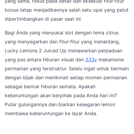
yang sama, fokus pada detail dan eksekusi fitur-fitur
bonus tetap menjadikannya salah satu opsi yang patut
dipertimbangkan di pasar saat ini.
Bagi Anda yang menyukai slot dengan tema citrus
yang menyegarkan dan fitur-fitur yang menantang,
Lucky Lemons 2 Juiced Up menawarkan perpaduan
yang pas antara hiburan visual dan
333v
mekanisme
permainan yang terstruktur. Selalu ingat untuk bermain
dengan bijak dan menikmati setiap momen permainan
sebagai bentuk hiburan semata. Apakah
keberuntungan akan berpihak pada Anda hari ini?
Putar gulungannya dan biarkan kesegaran lemon
membawa keberuntungan ke layar Anda.